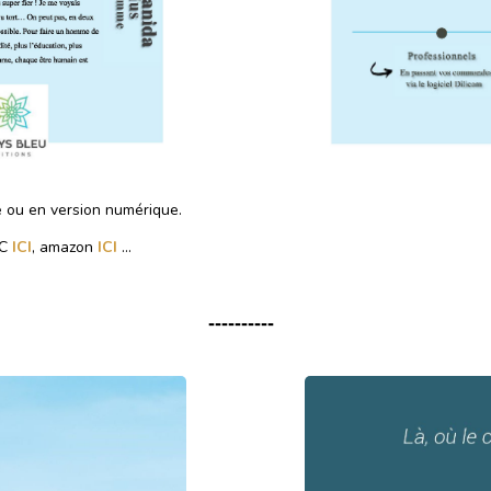
 ou en version numérique.
AC
ICI
, amazon
ICI
...
----------