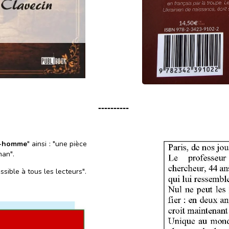
----------
ot-homme
" ainsi : "une pièce
man".
ssible à tous les lecteurs".