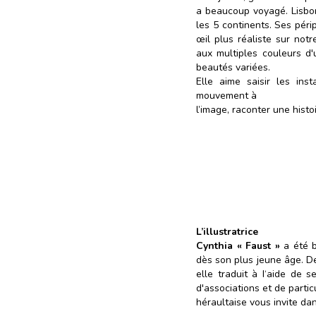
a beaucoup voyagé. Lisbonn
les 5 continents. Ses péri
œil plus réaliste sur notr
aux multiples couleurs d'
beautés variées.
Elle aime saisir les ins
mouvement à
l’image, raconter une histoir
L’illustratrice
Cynthia « Faust »
a été b
dès son plus jeune âge. De
elle traduit à I‘aide de se
d'associations et de particul
héraultaise vous invite da