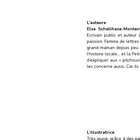
L’auteure
Elsa Schellhase-Montei
Ecrivain public et auteur 
passion. Femme de lettres 
grand-maman depuis peu ! 
l’histoire locale… et la P
d’expliquer aux « pitchou
les concerne aussi. Car il
L’illustratrice
Très jeune, grâce à des pa