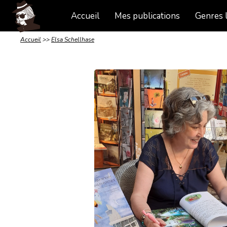
Accueil
Mes publications
Genres l
Accueil
>>
Elsa Schellhase