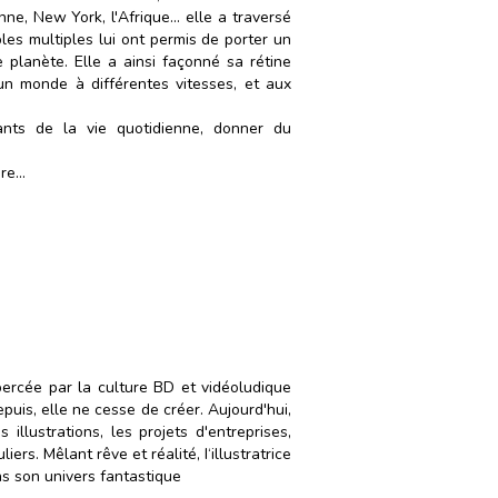
e, New York, l'Afrique... elle a traversé
ples multiples lui ont permis de porter un
e planète. Elle a ainsi façonné sa rétine
un monde à différentes vitesses, et aux
tants de la vie quotidienne, donner du
e...
ercée par la culture BD et vidéoludique
puis, elle ne cesse de créer. Aujourd'hui,
s illustrations, les projets d'entreprises,
iers. Mêlant rêve et réalité, I‘illustratrice
ns son univers fantastique